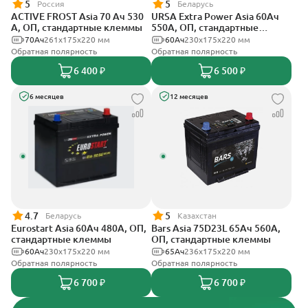
5
5
Россия
Беларусь
ACTIVE FROST Asia 70 Ач 530
URSA Extra Power Asia 60Ач
А, ОП, стандартные клеммы
550А, ОП, стандартные
клеммы
70Ач
261x175x220 мм
60Ач
230x175x220 мм
Обратная полярность
Обратная полярность
6 400 ₽
6 500 ₽
6 месяцев
12 месяцев
4.7
5
Беларусь
Казахстан
Eurostart Asia 60Ач 480А, ОП,
Bars Asia 75D23L 65Ач 560А,
стандартные клеммы
ОП, стандартные клеммы
60Ач
230x175x220 мм
65Ач
236х175х220 мм
Обратная полярность
Обратная полярность
6 700 ₽
6 700 ₽