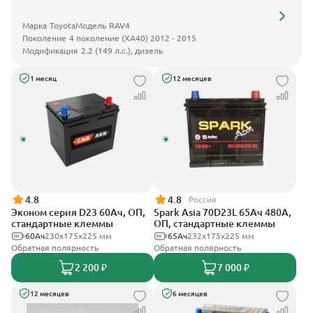
Марка
Toyota
Модель
RAV4
Поколение
4 поколение (XA40) 2012 - 2015
Модификация
2.2 (149 л.с.), дизель
1 месяц
12 месяцев
4.8
4.8
Россия
Эконом серия D23 60Ач, ОП,
Spark Asia 70D23L 65Ач 480А,
стандартные клеммы
ОП, стандартные клеммы
60Ач
230x175x225 мм
65Ач
232x175x225 мм
Обратная полярность
Обратная полярность
2 200 ₽
7 000 ₽
12 месяцев
6 месяцев