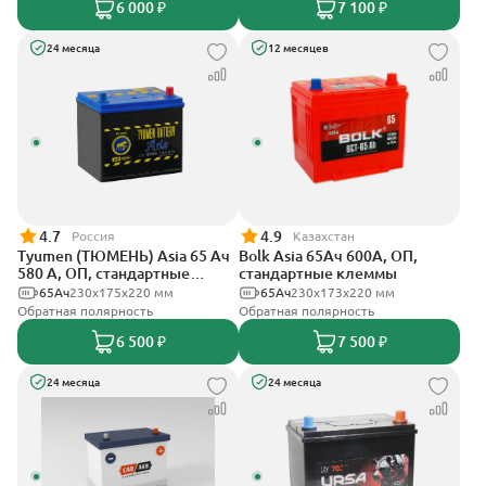
6 000 ₽
7 100 ₽
24 месяца
12 месяцев
4.7
4.9
Россия
Казахстан
Tyumen (ТЮМЕНЬ) Asia 65 Ач
Bolk Asia 65Ач 600А, ОП,
580 А, ОП, стандартные
стандартные клеммы
клеммы
65Ач
230x175x220 мм
65Ач
230x173x220 мм
Обратная полярность
Обратная полярность
6 500 ₽
7 500 ₽
24 месяца
24 месяца