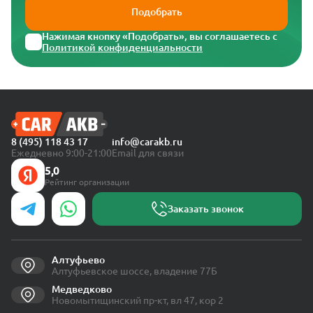
Подобрать
Нажимая кнопку «Подобрать», вы соглашаетесь с
Политикой конфиденциальности
8 (495) 118 43 17
info@carakb.ru
Ежедневно 9:00-21:00
Email для связи
5,0
Рейтинг организации
Заказать звонок
Алтуфьево
Алтуфьевское шоссе, владение 77Б
Медведково
Новомытищинский пр-кт, вл 47, кор 2