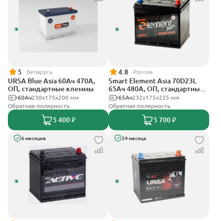
5
4.8
Беларусь
Россия
URSA Blue Asia 60Ач 470А,
Smart Element Asia 70D23L
ОП, стандартные клеммы
65Ач 480А, ОП, стандартные
клеммы
60Ач
230x175x200 мм
65Ач
232х175х225 мм
Обратная полярность
Обратная полярность
5 400 ₽
5 700 ₽
6 месяцев
24 месяца