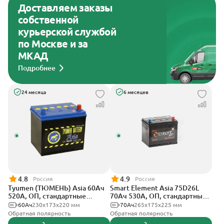
Доставляем заказы
собственной
курьерской службой
по Москве и за
МКАД
Подробнее
24 месяца
6 месяцев
4.8
4.9
Россия
Россия
Tyumen (ТЮМЕНЬ) Asia 60Ач
Smart Element Asia 75D26L
520А, ОП, стандартные
70Ач 530А, ОП, стандартные
клеммы
клеммы
60Ач
230х173х220 мм
70Ач
265x175x225 мм
Обратная полярность
Обратная полярность