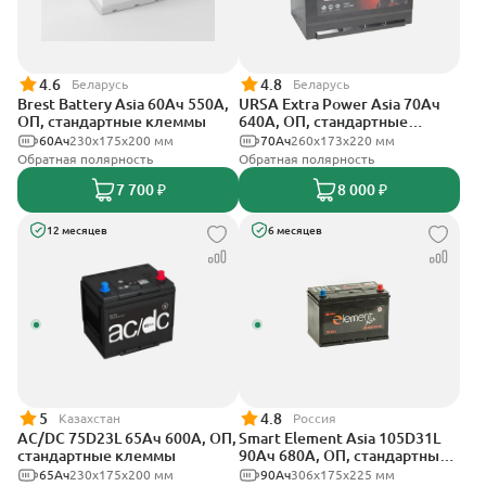
4.6
4.8
Беларусь
Беларусь
Brest Battery Asia 60Ач 550А,
URSA Extra Power Asia 70Ач
ОП, стандартные клеммы
640А, ОП, стандартные
клеммы
60Ач
230x175x200 мм
70Ач
260x173x220 мм
Обратная полярность
Обратная полярность
7 700 ₽
8 000 ₽
12 месяцев
6 месяцев
5
4.8
Казахстан
Россия
AC/DC 75D23L 65Ач 600А, ОП,
Smart Element Asia 105D31L
стандартные клеммы
90Ач 680А, ОП, стандартные
клеммы
65Ач
230x175x200 мм
90Ач
306x175x225 мм