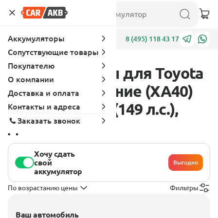
Аккумуляторы
Адреса
8 (495) 118 43 17
Сопутствующие товары
Покупателю
Аккумуляторы для Toyota
О компании
RAV4 4 поколение (XA40)
Доставка и оплата
2012 - 2015 2.2 (149 л.с.),
Контакты и адреса
Заказать звонок
дизель
Хочу сдать
свой
Выгодно
аккумулятор
По возрастанию цены
Фильтры
Ваш автомобиль