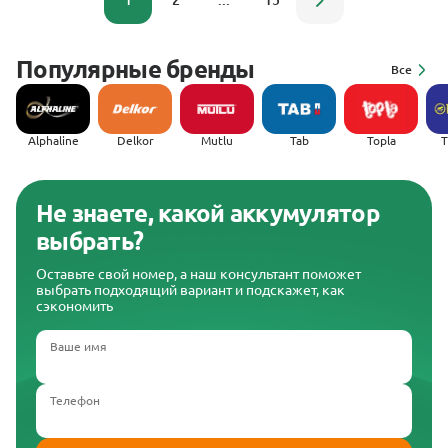
1
2
...
15
Популярные бренды
Все
Alphaline
Delkor
Mutlu
Tab
Topla
(
Не знаете, какой аккумулятор
выбрать?
Оставьте свой номер, а наш консультант поможет
выбрать подходящий вариант и подскажет, как
сэкономить
Ваше имя
Телефон