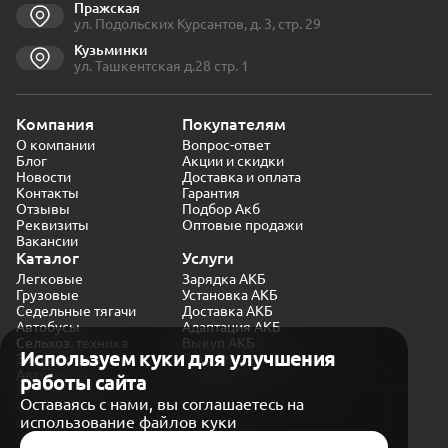
Пражская
ул. Подольских Курсантов, д. 3, стр. 29
Кузьминки
ул. Ташкентская д.28 стр. 1
Компания
Покупателям
О компании
Вопрос-ответ
Блог
Акции и скидки
Новости
Доставка и оплата
Контакты
Гарантия
Отзывы
Подбор Акб
Реквизиты
Оптовые продажи
Вакансии
Каталог
Услуги
Легковые
Зарядка АКБ
Грузовые
Установка АКБ
Седельные тягачи
Доставка АКБ
Автобусы
Адаптация АКБ
Сельхоз. техника
Выкуп АКБ
Используем куки для улучшения
Экскаваторы
Проверка генератора
Автокраны
работы сайта
Политика конфиденциальности
Оставаясь с нами, вы соглашаетесь на
Обработка персональных данных
использование файлов куки
Согласие на обработку в «Яндекс.Метрика»
Карта сайта