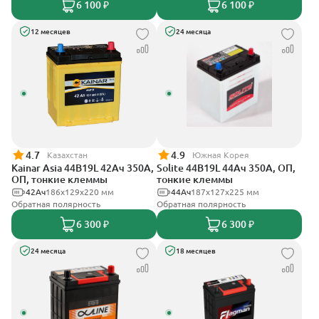
6 100 ₽
6 100 ₽
12 месяцев
24 месяца
4.7
4.9
Казахстан
Южная Корея
Kainar Asia 44B19L 42Ач 350А,
Solite 44B19L 44Ач 350А, ОП,
ОП, тонкие клеммы
тонкие клеммы
42Ач
186х129х220 мм
44Ач
187x127x225 мм
Обратная полярность
Обратная полярность
6 300 ₽
6 300 ₽
24 месяца
18 месяцев