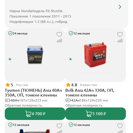
Марка
Honda
Модель
Fit Shuttle
Поколение
1 поколение 2011 - 2013
Модификация
1.3 (88 л.с.), гибрид
24 месяца
12 месяцев
5
4.8
Россия
Казахстан
Tyumen (ТЮМЕНЬ) Asia 40Ач
Bolk Asia 42Ач 330А, ОП,
350А, ОП, тонкие клеммы
тонкие клеммы
40Ач
187х128х223 мм
42Ач
186х129х220 мм
Обратная полярность
Обратная полярность
4 700 ₽
5 100 ₽
12 месяцев
12 месяцев