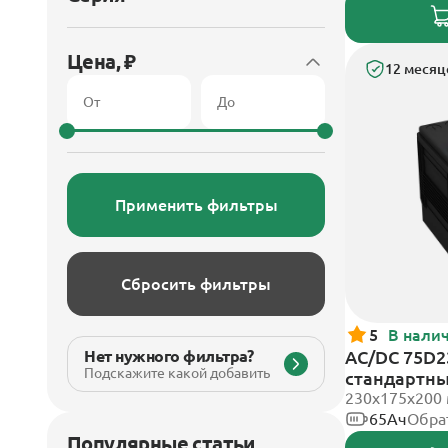
Цена, ₽
12 месяц
Применить фильтры
Сбросить фильтры
5
В нали
Нет нужного фильтра?
AC/DC 75D2
Подскажите какой добавить
стандартн
230x175x200
65Ач
Обра
Популярные статьи