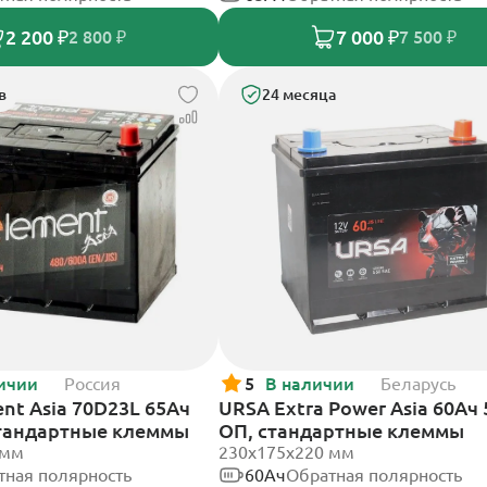
2 200 ₽
7 000 ₽
2 800 ₽
7 500 ₽
в
24 месяца
ичии
Россия
5
В наличии
Беларусь
nt Asia 70D23L 65Ач
URSA Extra Power Asia 60Ач 
стандартные клеммы
ОП, стандартные клеммы
 мм
230x175x220 мм
тная полярность
60Ач
Обратная полярность