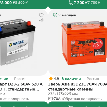
8 000 ₽
7 200 ₽
8 500 ₽
7 700 ₽
а
36 месяцев
ичии
Россия
4.9
В наличии
Россия
арт D23-2 60Ач 520 A
Зверь Asia 85D23L 70Ач 700А
 ОП, стандартные
стандартные клеммы
 мм
232x175x225 мм
тная полярность
70Ач
Обратная полярность