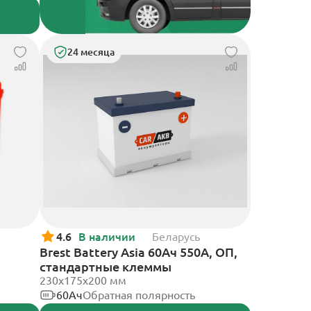
24 месяца
4.6
В наличии
Беларусь
Brest Battery Asia 60Ач 550А, ОП,
стандартные клеммы
230x175x200 мм
60Ач
Обратная полярность