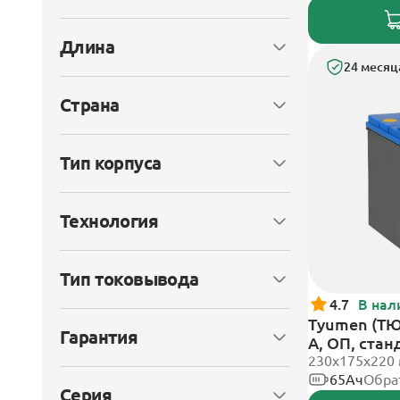
Длина
24 месяц
Страна
Тип корпуса
Технология
Тип токовывода
4.7
В нал
Tyumen (ТЮ
Гарантия
А, ОП, ста
230x175x220
65Ач
Обра
Серия