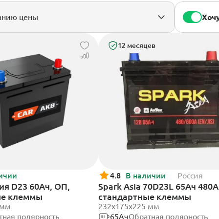
Хочу
12 месяцев
ичии
4.8
В наличии
Россия
ия D23 60Ач, ОП,
Spark Asia 70D23L 65Ач 480А
ые клеммы
стандартные клеммы
 мм
232x175x225 мм
тная полярность
65Ач
Обратная полярность