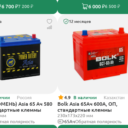
6 700 ₽
6 000 ₽
7 200 ₽
6 500 ₽
а
12 месяцев
ичии
Россия
4.9
В наличии
Казахстан
МЕНЬ) Asia 65 Ач 580
Bolk Asia 65Ач 600А, ОП,
ндартные клеммы
стандартные клеммы
 мм
230x173x220 мм
тная полярность
65Ач
Обратная полярность