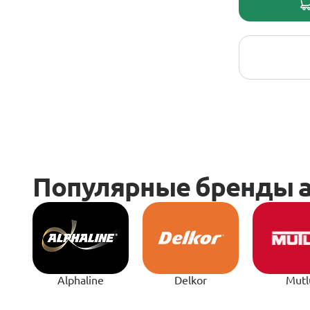
Alphaline
Delkor
Mutl