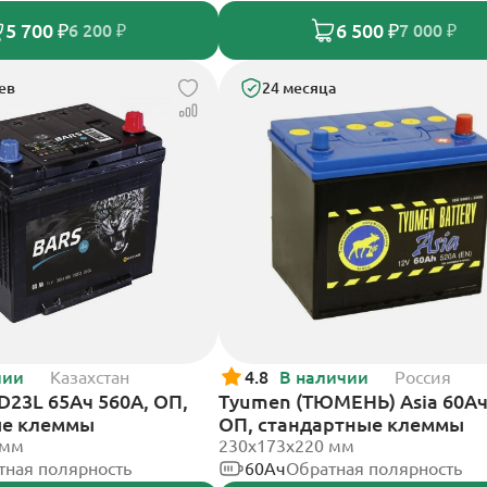
5 700 ₽
6 500 ₽
6 200 ₽
7 000 ₽
ев
24 месяца
чии
Казахстан
4.8
В наличии
Россия
5D23L 65Ач 560А, ОП,
Tyumen (ТЮМЕНЬ) Asia 60Ач
ые клеммы
ОП, стандартные клеммы
 мм
230х173х220 мм
тная полярность
60Ач
Обратная полярность