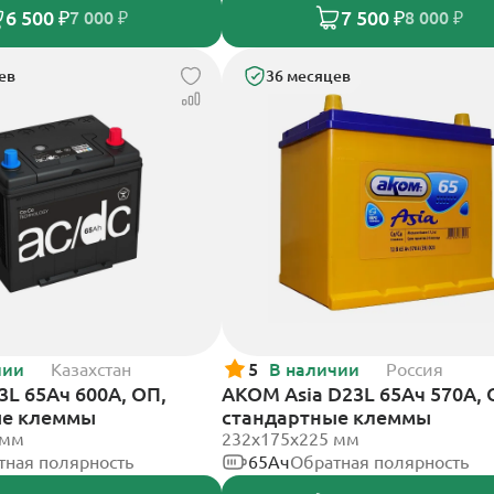
6 500 ₽
7 500 ₽
7 000 ₽
8 000 ₽
ев
36 месяцев
чии
Казахстан
5
В наличии
Россия
3L 65Ач 600А, ОП,
АКОМ Asia D23L 65Ач 570А, 
ые клеммы
стандартные клеммы
 мм
232x175x225 мм
тная полярность
65Ач
Обратная полярность