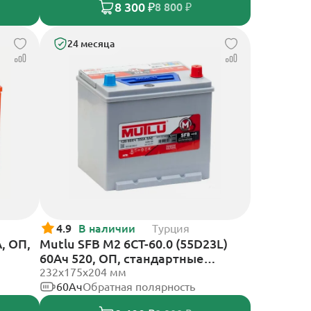
8 300 ₽
8 800 ₽
24 месяца
4.9
В наличии
Турция
, ОП,
Mutlu SFB M2 6СТ-60.0 (55D23L)
60Ач 520, ОП, стандартные
клеммы
232х175х204 мм
60Ач
Обратная полярность