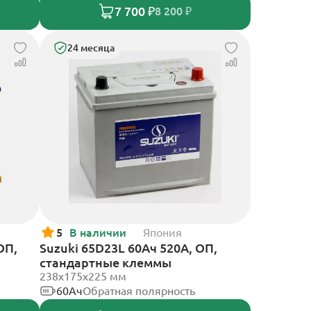
7 700 ₽
8 200 ₽
24 месяца
5
В наличии
Япония
ОП,
Suzuki 65D23L 60Ач 520А, ОП,
стандартные клеммы
238х175х225 мм
60Ач
Обратная полярность