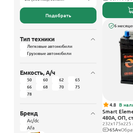
Подобрать
6 месяце
Тип техники
Легковые автомобили
Грузовые автомобили
Емкость, А/ч
50
60
62
65
66
68
70
75
78
4.8
В нал
Smart Eleme
Бренд
480А, ОП, 
Ac/dc
232х175х225
Afa
65Ач
Обра