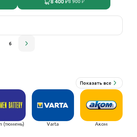
8 400 ₽
8 900 ₽
6
n (тюмень)
Varta
Аком