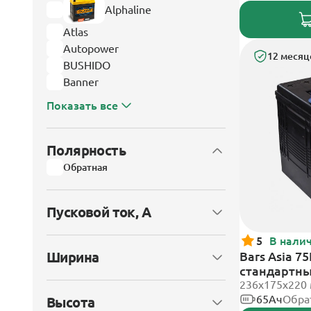
Alphaline
Atlas
Autopower
12 месяц
BUSHIDO
Banner
Показать все
Полярность
Обратная
Пусковой ток, А
5
В нали
Ширина
Bars Asia 7
стандартн
236х175х220
65Ач
Обра
Высота