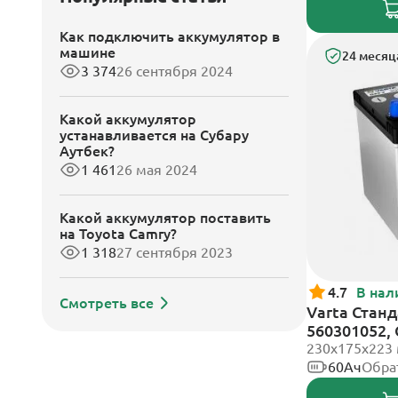
Как подключить аккумулятор в
машине
24 месяц
3 374
26 сентября 2024
Какой аккумулятор
устанавливается на Субару
Аутбек?
1 461
26 мая 2024
Какой аккумулятор поставить
на Toyota Camry?
1 318
27 сентября 2023
4.7
В нал
Смотреть все
Varta Станд
560301052,
клеммы
230х175х223
60Ач
Обра