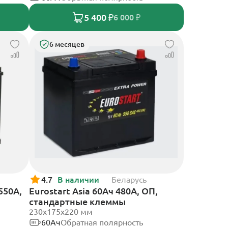
5 400 ₽
6 000 ₽
6 месяцев
4.7
В наличии
Беларусь
550А,
Eurostart Asia 60Ач 480А, ОП,
стандартные клеммы
230x175x220 мм
60Ач
Обратная полярность