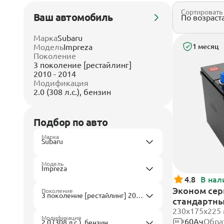
Сортировать
Ваш автомобиль
Марка
Subaru
Модель
Impreza
1 месяц
Поколение
3 поколение [рестайлинг]
2010 - 2014
Модификация
2.0 (308 л.с.), бензин
Подбор по авто
Марка
Модель
4.8
В нал
Эконом сер
Поколение
стандартн
230x175x225
Модификация
60Ач
Обра