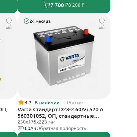
7 700 ₽
8 200 ₽
24 месяца
4.7
В наличии
Россия
ОП,
Varta Стандарт D23-2 60Ач 520 A
560301052, ОП, стандартные
клеммы
230х175х223 мм
60Ач
Обратная полярность