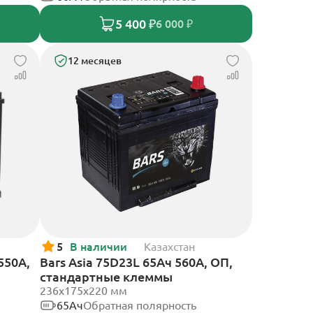
5 400 ₽
6 000 ₽
12 месяцев
5
В наличии
Казахстан
550А,
Bars Asia 75D23L 65Ач 560А, ОП,
стандартные клеммы
236х175х220 мм
65Ач
Обратная полярность