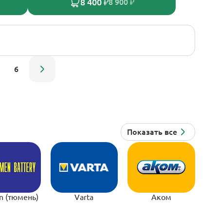
8 400 ₽
8 900 ₽
6
n (тюмень)
Varta
Аком