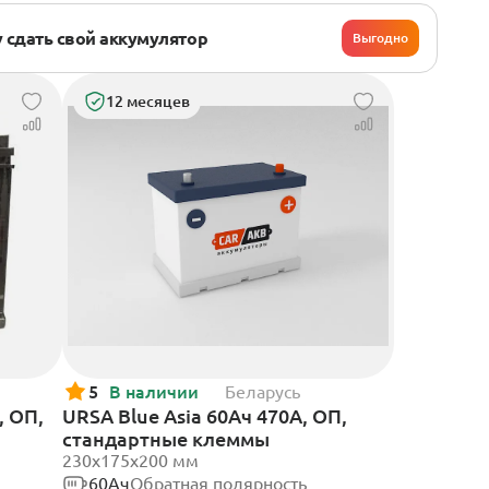
 сдать свой аккумулятор
Выгодно
12 месяцев
5
В наличии
Беларусь
, ОП,
URSA Blue Asia 60Ач 470А, ОП,
стандартные клеммы
230x175x200 мм
60Ач
Обратная полярность