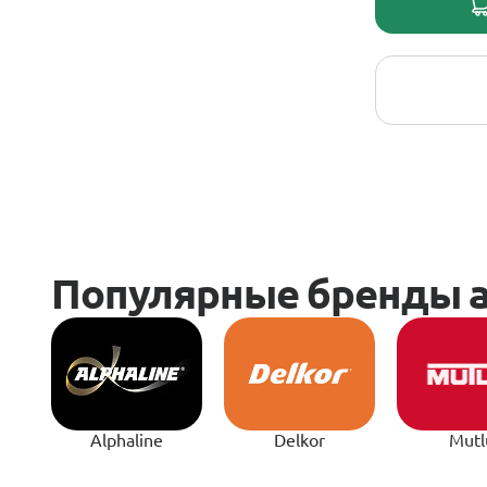
Alphaline
Delkor
Mutl