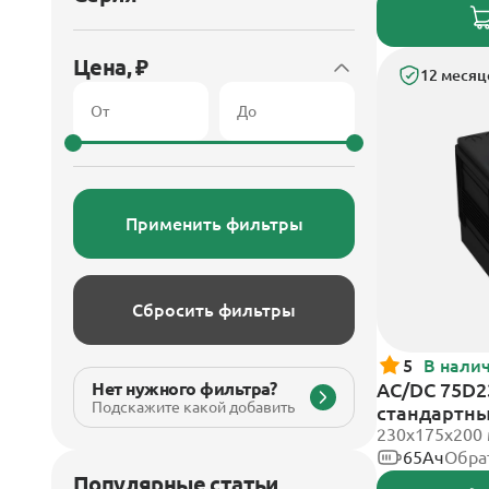
Цена, ₽
12 месяц
Применить фильтры
Сбросить фильтры
5
В нали
Нет нужного фильтра?
AC/DC 75D2
Подскажите какой добавить
стандартн
230x175x200
65Ач
Обра
Популярные статьи