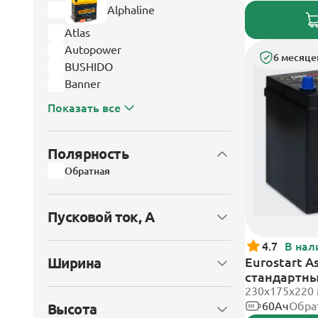
Alphaline
Atlas
Autopower
6 месяце
BUSHIDO
Banner
Показать все
Полярность
Обратная
Пусковой ток, А
4.7
В нал
Ширина
Eurostart A
стандартн
230x175x220
60Ач
Обра
Высота