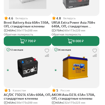
4.6
4.8
Беларусь
Беларусь
Brest Battery Asia 60Ач 550А,
URSA Extra Power Asia 70Ач
ОП, стандартные клеммы
640А, ОП, стандартные
клеммы
60Ач
230x175x200 мм
70Ач
260x173x220 мм
Обратная полярность
Обратная полярность
7 700 ₽
8 000 ₽
12 месяцев
36 месяцев
5
5
Казахстан
Россия
AC/DC 75D23L 65Ач 600А, ОП,
АКОМ Asia D23L 65Ач 570А,
стандартные клеммы
ОП, стандартные клеммы
65Ач
230x175x200 мм
65Ач
232x175x225 мм