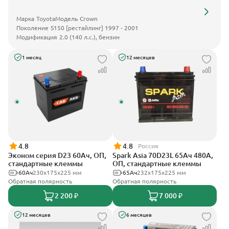
Марка
Toyota
Модель
Crown
Поколение
S150 [рестайлинг] 1997 - 2001
Модификация
2.0 (140 л.с.), бензин
1 месяц
12 месяцев
4.8
4.8
Россия
Эконом серия D23 60Ач, ОП,
Spark Asia 70D23L 65Ач 480А,
стандартные клеммы
ОП, стандартные клеммы
60Ач
230x175x225 мм
65Ач
232x175x225 мм
Обратная полярность
Обратная полярность
2 200 ₽
7 000 ₽
12 месяцев
6 месяцев