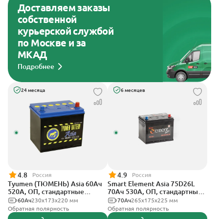
Доставляем заказы
собственной
курьерской службой
по Москве и за
МКАД
Подробнее
24 месяца
6 месяцев
4.8
4.9
Россия
Россия
Tyumen (ТЮМЕНЬ) Asia 60Ач
Smart Element Asia 75D26L
520А, ОП, стандартные
70Ач 530А, ОП, стандартные
клеммы
клеммы
60Ач
230х173х220 мм
70Ач
265x175x225 мм
Обратная полярность
Обратная полярность