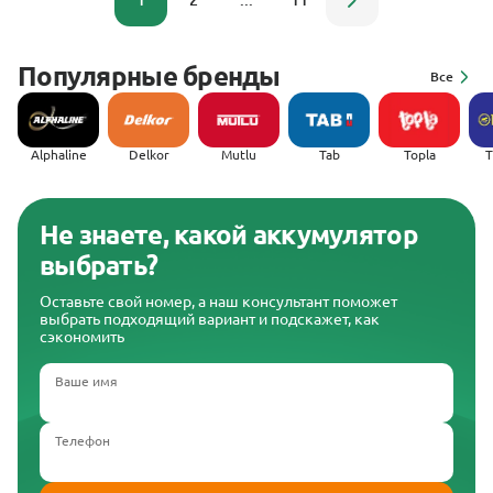
1
2
...
11
Популярные бренды
Все
Alphaline
Delkor
Mutlu
Tab
Topla
(
Не знаете, какой аккумулятор
выбрать?
Оставьте свой номер, а наш консультант поможет
выбрать подходящий вариант и подскажет, как
сэкономить
Ваше имя
Телефон