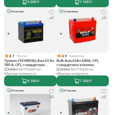
6 000 ₽
7 100 ₽
24 месяца
12 месяцев
4.7
4.9
Россия
Казахстан
Tyumen (ТЮМЕНЬ) Asia 65 Ач
Bolk Asia 65Ач 600А, ОП,
580 А, ОП, стандартные
стандартные клеммы
клеммы
65Ач
230x175x220 мм
65Ач
230x173x220 мм
Обратная полярность
Обратная полярность
6 500 ₽
7 500 ₽
24 месяца
24 месяца