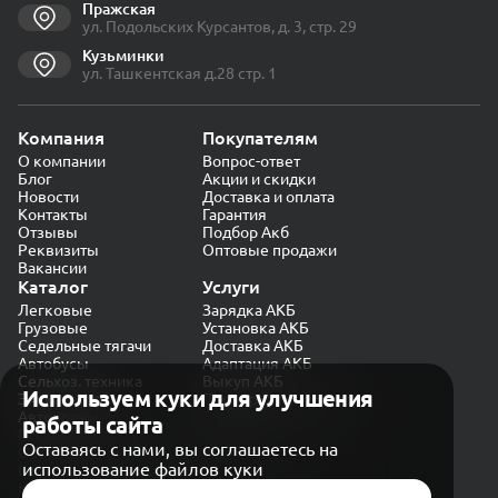
Пражская
ул. Подольских Курсантов, д. 3, стр. 29
Кузьминки
ул. Ташкентская д.28 стр. 1
Компания
Покупателям
О компании
Вопрос-ответ
Блог
Акции и скидки
Новости
Доставка и оплата
Контакты
Гарантия
Отзывы
Подбор Акб
Реквизиты
Оптовые продажи
Вакансии
Каталог
Услуги
Легковые
Зарядка АКБ
Грузовые
Установка АКБ
Седельные тягачи
Доставка АКБ
Автобусы
Адаптация АКБ
Сельхоз. техника
Выкуп АКБ
Используем куки для улучшения
Экскаваторы
Проверка генератора
Автокраны
работы сайта
Политика конфиденциальности
Оставаясь с нами, вы соглашаетесь на
Обработка персональных данных
использование файлов куки
Согласие на обработку в «Яндекс.Метрика»
Карта сайта