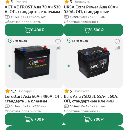
5
5
Россия
Беларусь
ACTIVE FROST Asia 70 Ач 530
URSA Extra Power Asia 60Ач
А, ОП, стандартные клеммы
550А, ОП, стандартные
клеммы
70Ач
261x175x220 мм
60Ач
230x175x220 мм
Обратная полярность
Обратная полярность
6 400 ₽
6 500 ₽
6 месяцев
12 месяцев
4.7
5
Беларусь
Казахстан
Eurostart Asia 60Ач 480А, ОП,
Bars Asia 75D23L 65Ач 560А,
стандартные клеммы
ОП, стандартные клеммы
60Ач
230x175x220 мм
65Ач
236х175х220 мм
Обратная полярность
Обратная полярность
6 700 ₽
6 700 ₽