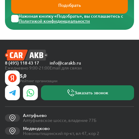
Подобрать
Нажимая кнопку «Подобрать», вы соглашаетесь с
Политикой конфиденциальности
8 (495) 118 43 17
info@carakb.ru
Ежедневно 9:00-21:00
Email для связи
5,0
Рейтинг организации
Заказать звонок
Алтуфьево
Алтуфьевское шоссе, владение 77Б
Медведково
Новомытищинский пр-кт, вл 47, кор 2