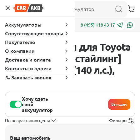
Аккумуляторы
Адреса
8 (495) 118 43 17
Сопутствующие товары
Покупателю
Аккумуляторы для Toyota
О компании
Crown S150 [рестайлинг]
Доставка и оплата
1997 - 2001 2.0 (140 л.с.),
Контакты и адреса
Заказать звонок
бензин
Хочу сдать
свой
Выгодно
аккумулятор
По возрастанию цены
Фильтры
Ваш автомобиль