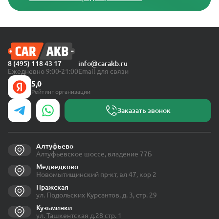
8 (495) 118 43 17
info@carakb.ru
Ежедневно 9:00-21:00
Email для связи
5,0
Рейтинг организации
Заказать звонок
Алтуфьево
Алтуфьевское шоссе, владение 77Б
Медведково
Новомытищинский пр-кт, вл 47, кор 2
Пражская
ул. Подольских Курсантов, д. 3, стр. 29
Кузьминки
ул. Ташкентская д.28 стр. 1