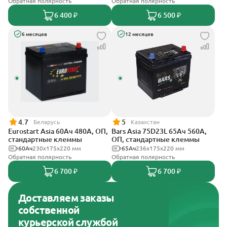
Обратная полярность
Обратная полярность
6 400 ₽
6 500 ₽
6 месяцев
12 месяцев
4.7
5
Беларусь
Казахстан
Eurostart Asia 60Ач 480А, ОП,
Bars Asia 75D23L 65Ач 560А,
стандартные клеммы
ОП, стандартные клеммы
60Ач
230x175x220 мм
65Ач
236х175х220 мм
Обратная полярность
Обратная полярность
6 700 ₽
6 700 ₽
Доставляем заказы
собственной
курьерской службой