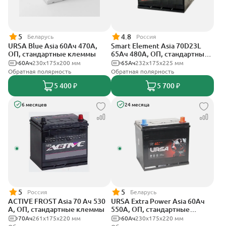
5
4.8
Беларусь
Россия
URSA Blue Asia 60Ач 470А,
Smart Element Asia 70D23L
ОП, стандартные клеммы
65Ач 480А, ОП, стандартные
клеммы
60Ач
230x175x200 мм
65Ач
232х175х225 мм
Обратная полярность
Обратная полярность
5 400 ₽
5 700 ₽
6 месяцев
24 месяца
5
5
Россия
Беларусь
ACTIVE FROST Asia 70 Ач 530
URSA Extra Power Asia 60Ач
А, ОП, стандартные клеммы
550А, ОП, стандартные
клеммы
70Ач
261x175x220 мм
60Ач
230x175x220 мм