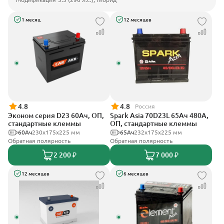
1 месяц
12 месяцев
4.8
4.8
Россия
Эконом серия D23 60Ач, ОП,
Spark Asia 70D23L 65Ач 480А,
стандартные клеммы
ОП, стандартные клеммы
60Ач
230x175x225 мм
65Ач
232x175x225 мм
Обратная полярность
Обратная полярность
2 200 ₽
7 000 ₽
12 месяцев
6 месяцев