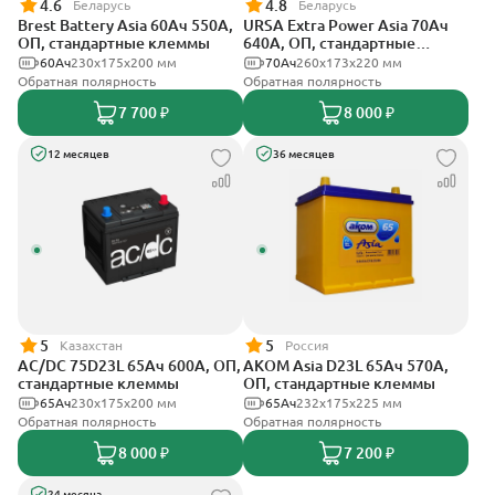
4.6
4.8
Беларусь
Беларусь
Brest Battery Asia 60Ач 550А,
URSA Extra Power Asia 70Ач
ОП, стандартные клеммы
640А, ОП, стандартные
клеммы
60Ач
230x175x200 мм
70Ач
260x173x220 мм
Обратная полярность
Обратная полярность
7 700 ₽
8 000 ₽
12 месяцев
36 месяцев
5
5
Казахстан
Россия
AC/DC 75D23L 65Ач 600А, ОП,
АКОМ Asia D23L 65Ач 570А,
стандартные клеммы
ОП, стандартные клеммы
65Ач
230x175x200 мм
65Ач
232x175x225 мм
Обратная полярность
Обратная полярность
8 000 ₽
7 200 ₽
24 месяца