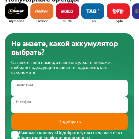
Alphaline
Delkor
Mutlu
Tab
Topla
(
Не знаете, какой аккумулятор
выбрать?
Оставьте свой номер, а наш консультант поможет
выбрать подходящий вариант и подскажет, как
сэкономить
Ваше имя
Телефон
Подобрать
Нажимая кнопку «Подобрать», вы соглашаетесь с
Политикой конфиденциальности