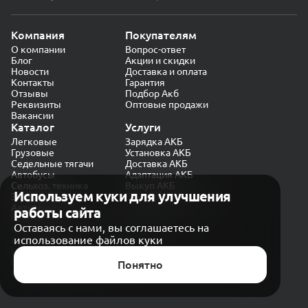
Компания
Покупателям
О компании
Вопрос-ответ
Блог
Акции и скидки
Новости
Доставка и оплата
Контакты
Гарантия
Отзывы
Подбор Акб
Реквизиты
Оптовые продажи
Вакансии
Каталог
Услуги
Легковые
Зарядка АКБ
Грузовые
Установка АКБ
Седельные тягачи
Доставка АКБ
Автобусы
Адаптация АКБ
Сельхоз. техника
Выкуп АКБ
Используем куки для улучшения
Экскаваторы
Проверка генератора
Автокраны
работы сайта
Политика конфиденциальности
Оставаясь с нами, вы соглашаетесь на
Обработка персональных данных
использование файлов куки
Согласие на обработку в «Яндекс.Метрика»
Карта сайта
Публичная оферта
Понятно
© CARAKB 2026. Все права защищены