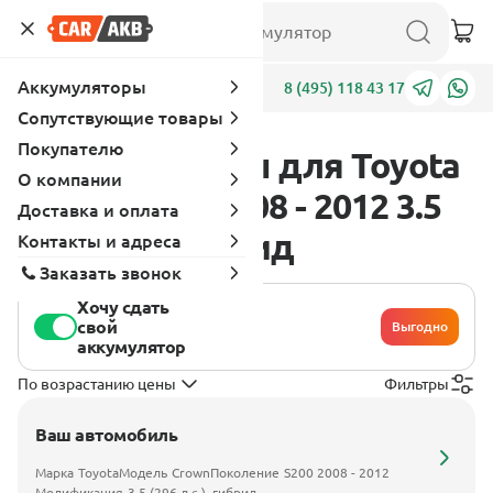
Аккумуляторы
Адреса
8 (495) 118 43 17
Сопутствующие товары
Покупателю
Аккумуляторы для Toyota
О компании
Crown S200 2008 - 2012 3.5
Доставка и оплата
(296 л.с.), гибрид
Контакты и адреса
Заказать звонок
Хочу сдать
свой
Выгодно
аккумулятор
По возрастанию цены
Фильтры
Ваш автомобиль
Марка
Toyota
Модель
Crown
Поколение
S200 2008 - 2012
Модификация
3.5 (296 л.с.), гибрид