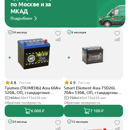
по Москве и за
МКАД
Подробнее
24 месяца
6 месяцев
4.8
4.9
Россия
Россия
Tyumen (ТЮМЕНЬ) Asia 60Ач
Smart Element Asia 75D26L
520А, ОП, стандартные
70Ач 530А, ОП, стандартные
клеммы
клеммы
60Ач
230х173х220 мм
70Ач
265x175x225 мм
Обратная полярность
Обратная полярность
6 000 ₽
7 100 ₽
24 месяца
12 месяцев