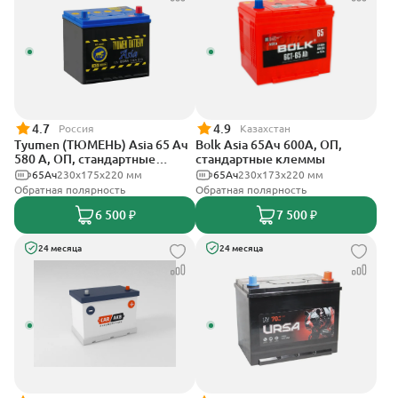
4.7
4.9
Россия
Казахстан
Tyumen (ТЮМЕНЬ) Asia 65 Ач
Bolk Asia 65Ач 600А, ОП,
580 А, ОП, стандартные
стандартные клеммы
клеммы
65Ач
230x175x220 мм
65Ач
230x173x220 мм
Обратная полярность
Обратная полярность
6 500 ₽
7 500 ₽
24 месяца
24 месяца