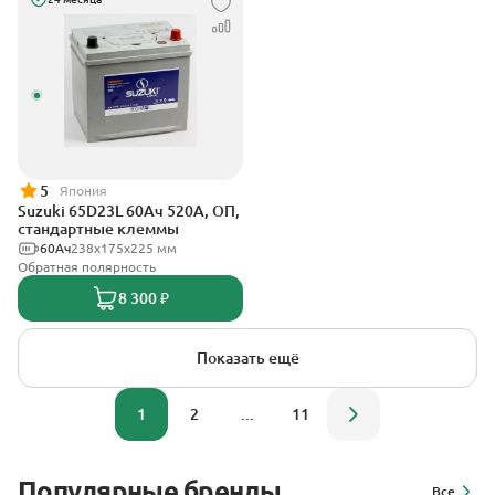
5
Япония
Suzuki 65D23L 60Ач 520А, ОП,
стандартные клеммы
60Ач
238х175х225 мм
Обратная полярность
8 300 ₽
Показать ещё
1
2
...
11
Популярные бренды
Все